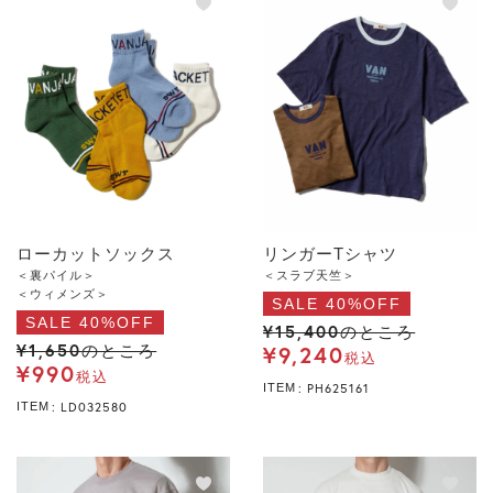
ローカットソックス
リンガーTシャツ
＜裏パイル＞
＜スラブ天竺＞
＜ウィメンズ＞
SALE 40%OFF
SALE 40%OFF
¥
15,400
のところ
¥
1,650
¥
9,240
のところ
税込
¥
990
税込
PH625161
ITEM
LD032580
ITEM