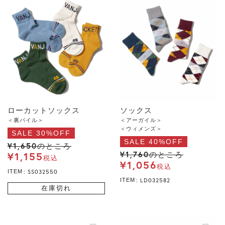
ローカットソックス
ソックス
＜裏パイル＞
＜アーガイル＞
＜ウィメンズ＞
SALE 30%OFF
SALE 40%OFF
¥
1,650
のところ
¥
1,760
¥
1,155
のところ
税込
¥
1,056
税込
SS032550
ITEM
LD032582
ITEM
在庫切れ