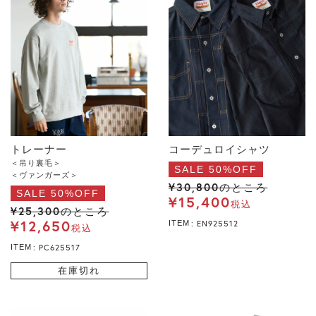
コーデュロイシャツ
トレーナー
＜吊り裏毛＞
SALE 50%OFF
＜ヴァンガーズ＞
¥
30,800
のところ
SALE 50%OFF
¥
15,400
税込
¥
25,300
のところ
¥
12,650
EN925512
ITEM
税込
PC625517
ITEM
在庫切れ