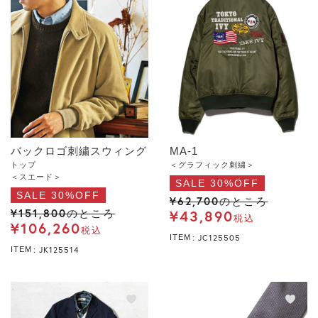
バックロゴ刺繍スウィング
MA-1
トップ
＜グラフィック刺繍＞
＜スエード＞
SALE 30%OFF
SALE 30%OFF
¥
62,700
のところ
¥
151,800
¥
43,890
のところ
税込
¥
106,260
税込
JC125505
ITEM
JK125514
ITEM