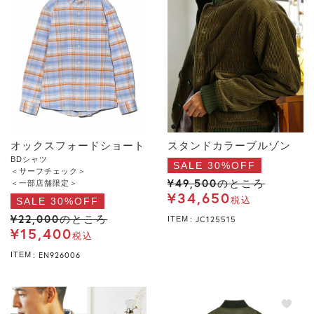
オックスフォードショート
スタンドカラーブルゾン
BDシャツ
SALE 30%OFF
＜サーフチェック＞
¥
49,500
のところ
＜一部店舗限定＞
¥
34,650
SALE 30%OFF
税込
¥
22,000
のところ
JC125515
ITEM
¥
15,400
税込
EN926006
ITEM