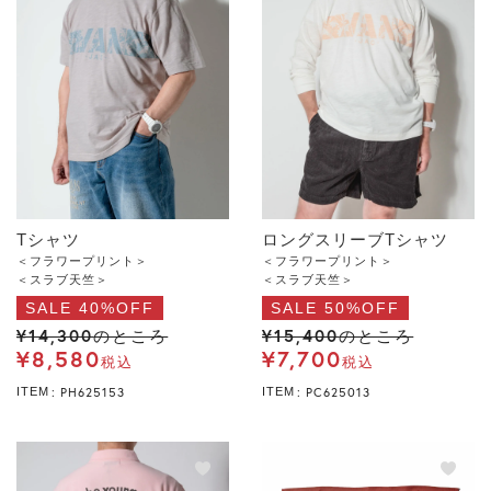
Tシャツ
ロングスリーブTシャツ
＜フラワープリント＞
＜フラワープリント＞
＜スラブ天竺＞
＜スラブ天竺＞
SALE 40%OFF
SALE 50%OFF
¥
14,300
¥
15,400
のところ
のところ
¥
8,580
¥
7,700
税込
税込
PH625153
PC625013
ITEM
ITEM