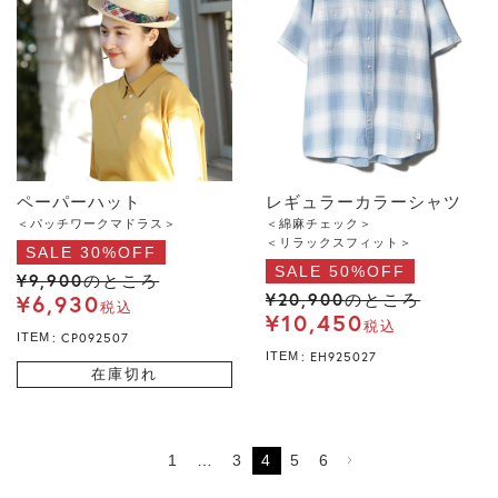
ペーパーハット
レギュラーカラーシャツ
＜パッチワークマドラス＞
＜綿麻チェック＞
＜リラックスフィット＞
SALE 30%OFF
SALE 50%OFF
¥
9,900
のところ
¥
20,900
¥
6,930
のところ
税込
¥
10,450
税込
CP092507
ITEM
EH925027
ITEM
在庫切れ
1
…
3
4
5
6