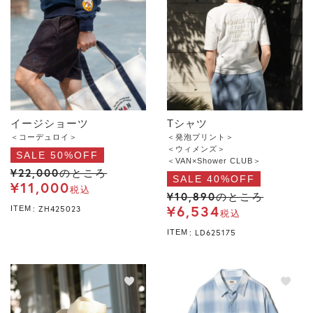
イージショーツ
Tシャツ
＜コーデュロイ＞
＜発泡プリント＞
＜ウィメンズ＞
SALE 50%OFF
＜VAN×Shower CLUB＞
¥
22,000
のところ
SALE 40%OFF
¥
11,000
税込
¥
10,890
のところ
¥
6,534
ZH425023
ITEM
税込
LD625175
ITEM