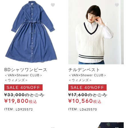
BDシャツワンピース
チルデンベスト
＜VAN×Shower CLUB＞
＜VAN×Shower CLUB＞
＜ウィメンズ＞
＜ウィメンズ＞
SALE 40%OFF
SALE 40%OFF
¥
33,000
¥
17,600
のところ
のところ
¥
19,800
¥
10,560
税込
税込
LD925572
LD625570
ITEM
ITEM