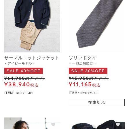
サーマルニットジャケット
ソリッドタイ
＜アイビーモデル＞
＜一部店舗限定＞
SALE 40%OFF
SALE 30%OFF
¥
64,900
¥
15,950
のところ
のところ
¥
38,940
¥
11,165
税込
税込
BC325501
NY012575
ITEM
ITEM
在庫切れ