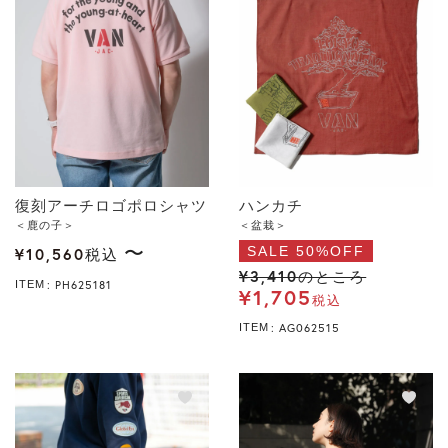
復刻アーチロゴポロシャツ
ハンカチ
＜鹿の子＞
＜盆栽＞
〜
SALE 50%OFF
¥
10,560
税込
¥
3,410
のところ
PH625181
ITEM
¥
1,705
税込
AG062515
ITEM