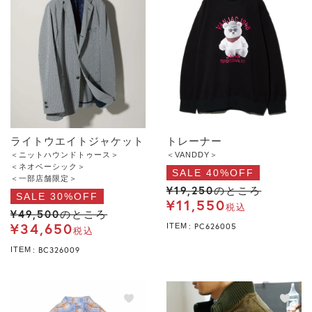
ライトウエイトジャケット
トレーナー
＜ニットハウンドトゥース＞
＜VANDDY＞
＜ネオベーシック＞
SALE 40%OFF
＜一部店舗限定＞
¥
19,250
のところ
SALE 30%OFF
¥
11,550
税込
¥
49,500
のところ
¥
34,650
PC626005
ITEM
税込
BC326009
ITEM