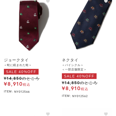
ジョークタイ
ネクタイ
＜蛇に睨まれた蛙＞
＜バイシクル＞
＜一部店舗限定＞
SALE 40%OFF
SALE 40%OFF
¥
14,850
のところ
¥
14,850
¥
8,910
のところ
税込
¥
8,910
税込
NY012566
ITEM
NY012562
ITEM