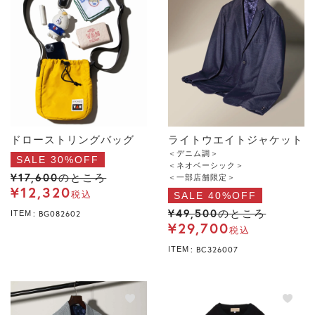
ドローストリングバッグ
ライトウエイトジャケット
＜デニム調＞
SALE 30%OFF
＜ネオベーシック＞
¥
17,600
のところ
＜一部店舗限定＞
¥
12,320
税込
SALE 40%OFF
¥
49,500
のところ
BG082602
ITEM
¥
29,700
税込
BC326007
ITEM