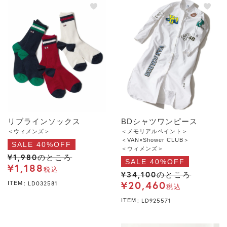
リブラインソックス
BDシャツワンピース
＜ウィメンズ＞
＜メモリアルペイント＞
＜VAN×Shower CLUB＞
SALE 40%OFF
＜ウィメンズ＞
¥
1,980
のところ
SALE 40%OFF
¥
1,188
税込
¥
34,100
のところ
¥
20,460
LD032581
ITEM
税込
LD925571
ITEM