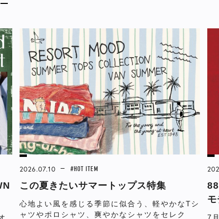
2026.07.10
#HOT ITEM
202
WN
この夏きたいサマートップス特集
8
モ
心地よい風を感じる季節に似合う、軽やかなTシ
ャツやポロシャツ、爽やかなシャツをセレク
オ
7