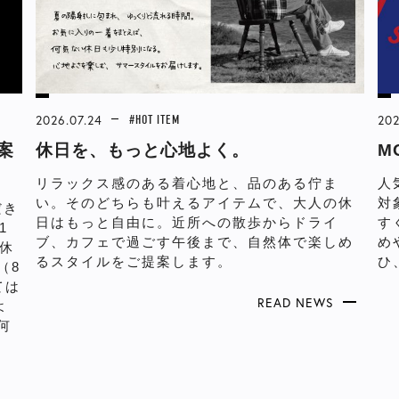
2026.07.24
#HOT ITEM
202
案
休日を、もっと心地よく。
M
リラックス感のある着心地と、品のある佇ま
人
い。そのどちらも叶えるアイテムで、大人の休
対
だき
日はもっと自由に。近所への散歩からドライ
す
1
ブ、カフェで過ごす午後まで、自然体で楽しめ
め
休
るスタイルをご提案します。
ひ
（8
ては
READ NEWS
よ
何