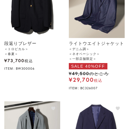
段返りブレザー
ライトウエイトジャケット
＜トロピカル＞
＜デニム調＞
＜春夏＞
＜ネオベーシック＞
＜一部店舗限定＞
¥
73,700
税込
SALE 40%OFF
BW300006
ITEM
¥
49,500
のところ
¥
29,700
税込
BC326007
ITEM