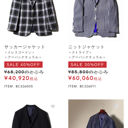
サッカージャケット
ニットジャケット
＜ドレスゴードン＞
＜ストライプ＞
＜アーバンナチュラル＞
＜アーバンナチュラル＞
SALE 40%OFF
SALE 30%OFF
¥
68,200
¥
85,800
のところ
のところ
¥
40,920
¥
60,060
税込
税込
BC326005
BC326011
ITEM
ITEM