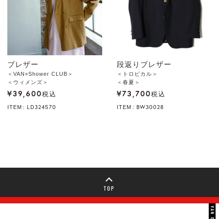
ブレザー
段返りブレザー
＜VAN×Shower CLUB＞
＜トロピカル＞
＜ウィメンズ＞
＜春夏＞
¥
39,600
¥
73,700
税込
税込
LD324570
BW30028
ITEM
ITEM
TOP