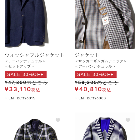
ウォッシャブルジャケット
ジャケット
＜アーバンナチュラル＞
＜サッカーギンガムチェック＞
＜セットアップ＞
＜アーバンナチュラル＞
SALE 30%OFF
SALE 30%OFF
¥
47,300
¥
58,300
のところ
のところ
¥
33,110
¥
40,810
税込
税込
BC326015
BC326003
ITEM
ITEM