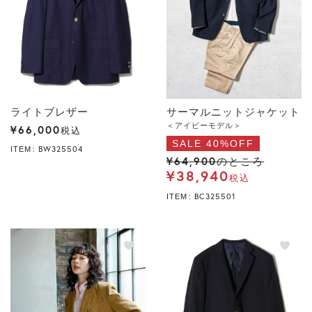
ライトブレザー
サーマルニットジャケット
＜アイビーモデル＞
¥
66,000
税込
SALE 40%OFF
BW325504
ITEM
¥
64,900
のところ
¥
38,940
税込
BC325501
ITEM