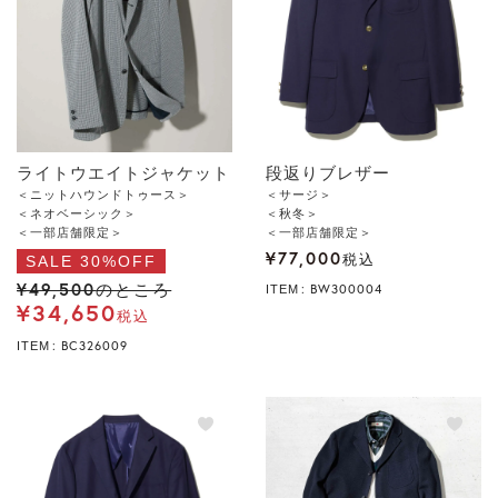
ライトウエイトジャケット
段返りブレザー
＜ニットハウンドトゥース＞
＜サージ＞
＜ネオベーシック＞
＜秋冬＞
＜一部店舗限定＞
＜一部店舗限定＞
¥
77,000
SALE 30%OFF
税込
¥
49,500
のところ
BW300004
ITEM
¥
34,650
税込
BC326009
ITEM