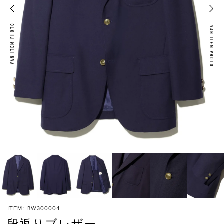
VAN ITEM PHOTO
VAN ITEM PHOTO
BW300004
ITEM
段返りブレザー