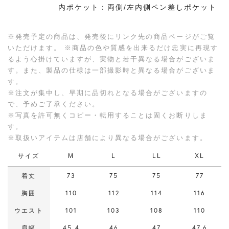
内ポケット：両側/左内側ペン差しポケット
※発売予定の商品は、発売後にリンク先の商品ページがご覧
いただけます。 ※商品の色や質感を出来るだけ忠実に再現す
るよう心掛けていますが、実物と若干異なる場合がございま
す。また、製品の仕様は一部撮影時と異なる場合がございま
す。
※注文が集中し、早期に品切れとなる場合がございますの
で、予めご了承ください。
※写真を許可無くコピー・転用することは固くお断りしま
す。
※取扱いアイテムは店舗により異なる場合がございます。
サイズ
M
L
LL
XL
着丈
73
75
75
77
胸囲
110
112
114
116
ウエスト
101
103
108
110
肩幅
45.4
46
47
47.6