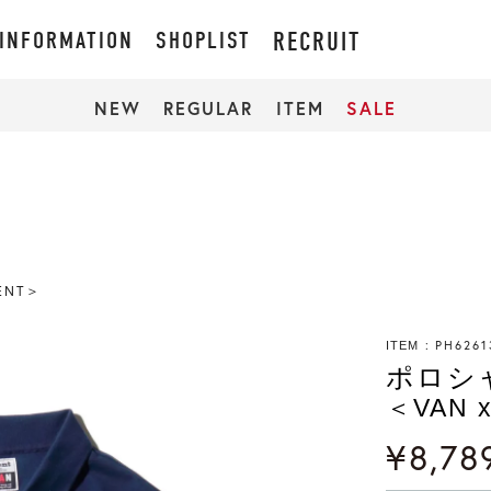
INFORMATION
SHOPLIST
RECRUIT
NEW
REGULAR
ITEM
SALE
ENT＞
PH6261
ITEM
ポロシ
＜VAN x
¥
8,78