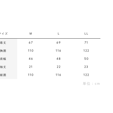
サイズ
M
L
LL
67
69
71
着丈
110
116
122
胸囲
46
48
50
肩幅
21
22
23
袖丈
110
116
122
裾囲
単位：cm