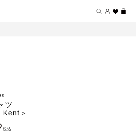
35
ャツ
 Kent＞
9
税込