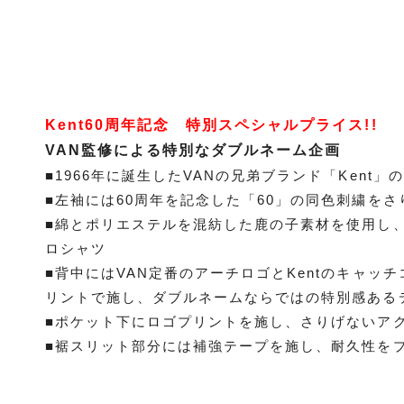
Kent60周年記念 特別スペシャルプライス!!
VAN監修による特別なダブルネーム企画
■1966年に誕生したVANの兄弟ブランド「Kent
■左袖には60周年を記念した「60」の同色刺繍を
■綿とポリエステルを混紡した鹿の子素材を使用し
ロシャツ
■背中にはVAN定番のアーチロゴとKentのキャッチコピ
リントで施し、ダブルネームならではの特別感ある
■ポケット下にロゴプリントを施し、さりげないア
■裾スリット部分には補強テープを施し、耐久性を