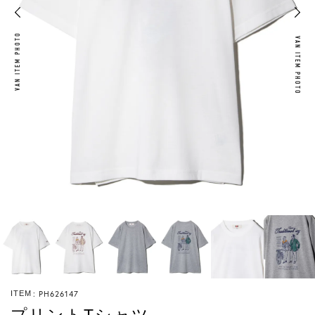
VAN ITEM PHOTO
VAN ITEM PHOTO
PH626147
ITEM
プリントTシャツ