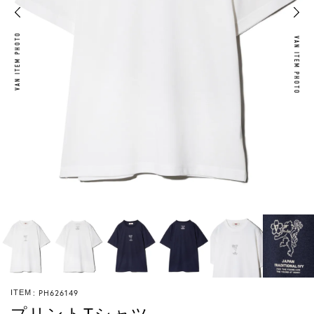
VAN ITEM PHOTO
VAN ITEM PHOTO
PH626149
ITEM
プリントTシャツ