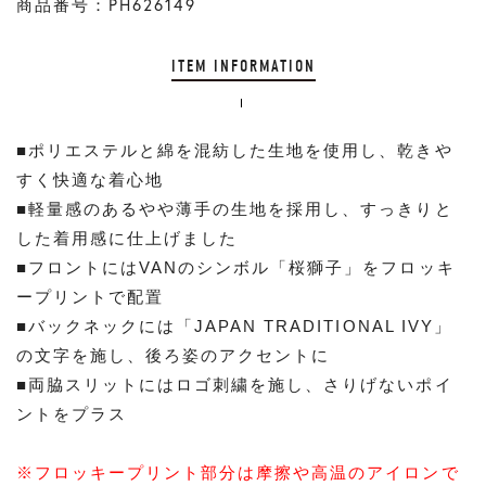
商品番号：PH626149
ITEM INFORMATION
■ポリエステルと綿を混紡した生地を使用し、乾きや
すく快適な着心地
■軽量感のあるやや薄手の生地を採用し、すっきりと
した着用感に仕上げました
■フロントにはVANのシンボル「桜獅子」をフロッキ
ープリントで配置
■バックネックには「JAPAN TRADITIONAL IVY」
の文字を施し、後ろ姿のアクセントに
■両脇スリットにはロゴ刺繍を施し、さりげないポイ
ントをプラス
※フロッキープリント部分は摩擦や高温のアイロンで