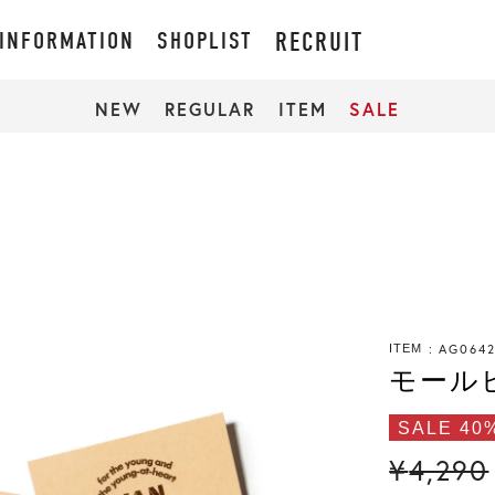
INFORMATION
SHOPLIST
RECRUIT
NEW
REGULAR
ITEM
SALE
AG064
ITEM
モール
SALE 40
¥
4,290