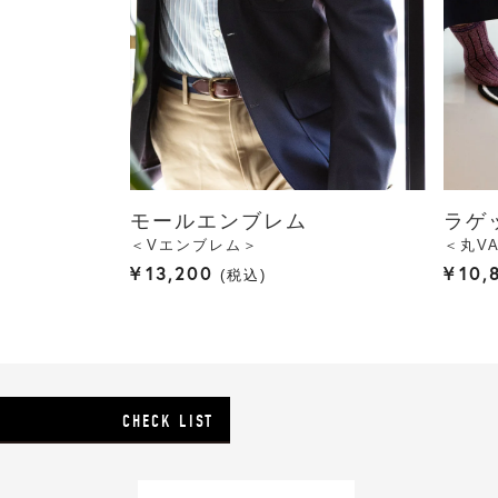
モールエンブレム
ラゲ
＜Vエンブレム＞
＜丸V
¥
13,200
¥
10,
税込
CHECK LIST