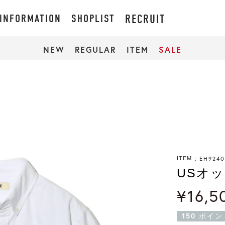
INFORMATION
SHOPLIST
RECRUIT
NEW
REGULAR
ITEM
SALE
EH9240
ITEM
USオ
¥
16,5
150
ポイン