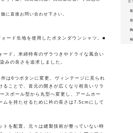
カ
店舗に直接お問い合わせ下さい。
フォード生地を使用したボタンダウンシャツ。■
ォード。米綿特有のザラつきやドライな風合い
馴染みの良さを追求しました。
今作は6つボタンに変更。ヴィンテージに見られ
けることで、首元の開きが広くなり程良いリラ
ベースボール型から丸型へ変更し、アームホー
ムを持たせるために衿の長さは7.5cmにして
ットを配置。元々は縫製技術が整っていない時