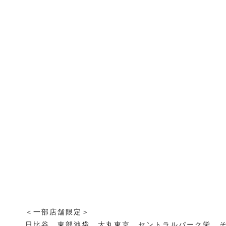
＜一部店舗限定＞
日比谷、東部池袋、大丸東京、セントラルパーク栄、