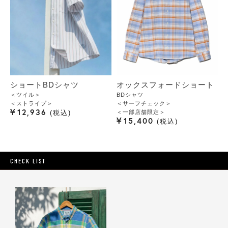
ショートBDシャツ
オックスフォードショート
＜ツイル＞
BDシャツ
＜ストライプ＞
＜サーフチェック＞
¥
12,936
＜一部店舗限定＞
税込
¥
15,400
税込
CHECK LIST