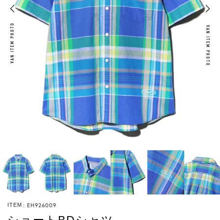
VAN ITEM PHOTO
VAN ITEM PHOTO
EH926009
ITEM
ショートBDシャツ