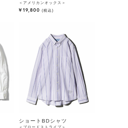
＜アメリカンオックス＞
¥
19,800
税込
ショートBDシャツ
＜ブロードストライプ＞