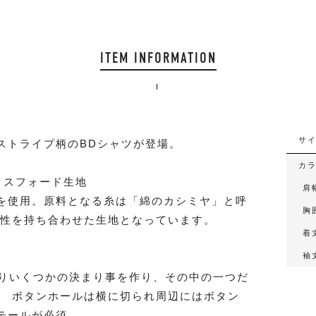
ITEM INFORMATION
サ
ストライプ柄のBDシャツが登場。
カ
クスフォード生地
肩
を使用。原料となる糸は「綿のカシミヤ」と呼
胸
久性を持ち合わせた生地となっています。
着
袖
たりいくつかの決まり事を作り、その中の一つだ
。 ボタンホールは横に切られ周辺にはボタン
テールが必須。