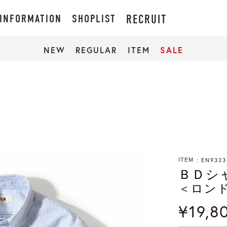
INFORMATION
SHOPLIST
RECRUIT
NEW
REGULAR
ITEM
SALE
EN9323
ITEM
ＢＤシ
＜ロン
¥
19,8