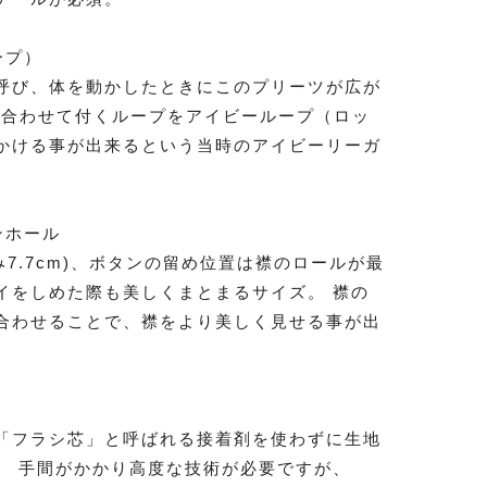
ープ）
呼び、体を動かしたときにこのプリーツが広が
に合わせて付くループをアイビーループ（ロッ
かける事が出来るという当時のアイビーリーガ
ンホール
7.7cm)、ボタンの留め位置は襟のロールが最
イをしめた際も美しくまとまるサイズ。 襟の
合わせることで、襟をより美しく見せる事が出
「フラシ芯」と呼ばれる接着剤を使わずに生地
。 手間がかかり高度な技術が必要ですが、