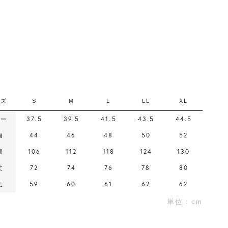
イズ
S
M
L
LL
XL
37.5
39.5
41.5
43.5
44.5
ラー
44
46
48
50
52
幅
106
112
118
124
130
囲
72
74
76
78
80
丈
59
60
61
62
62
丈
単位：cm