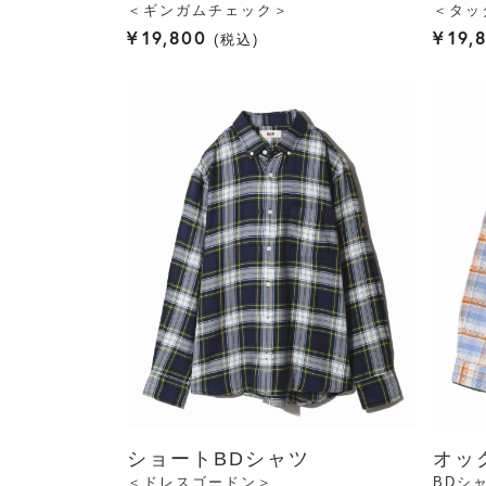
＜ギンガムチェック＞
＜タッ
¥
19,800
¥
19,
税込
ショートBDシャツ
オッ
＜ドレスゴードン＞
BDシ