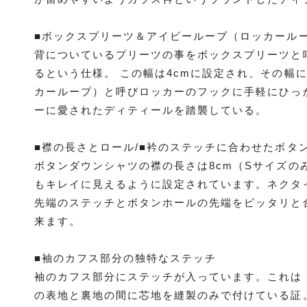
■ボックスプリーツ＆アイビーループ（ロッカール
背についているプリーツの事をボックスプリーツと
るという仕様。 この幅は4cmに設定され、その幅
カーループ）と呼びロッカーのフックに手軽にひっ
ーに愛されたディティールを踏襲している。
■襟の長さとロール/■衿のステッチに合わせたボタ
ボタンダウンシャツの襟の長さは8cm（Sサイズのみ
もキレイに見えるように設定されています。ネクタ
先端のステッチとボタンホールの先端をピッタリと
来ます。
■袖のカフス部分の独特なステッチ
袖のカフス部分にステッチが入っています。これは
の表地と裏地の間に芯地を縫製のみで付けている証