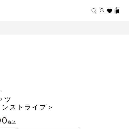
8
ャツ
ドンストライプ＞
00
税込