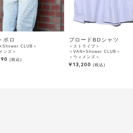
トポロ
ブロードBDシャツ
×Shower CLUB＞
＜ストライプ＞
メンズ＞
＜VAN×Shower CLUB＞
＜ウィメンズ＞
090
税込
¥
13,200
税込