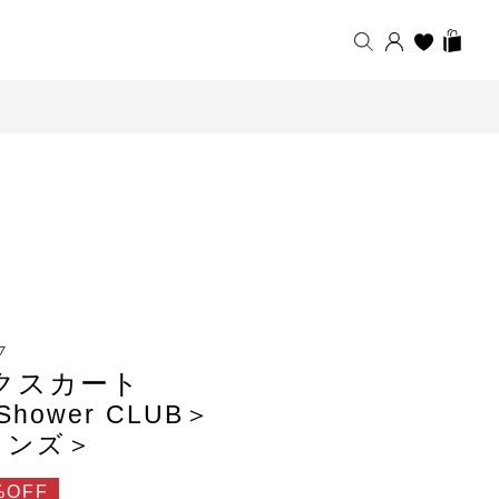
7
クスカート
Shower CLUB＞
メンズ＞
%OFF