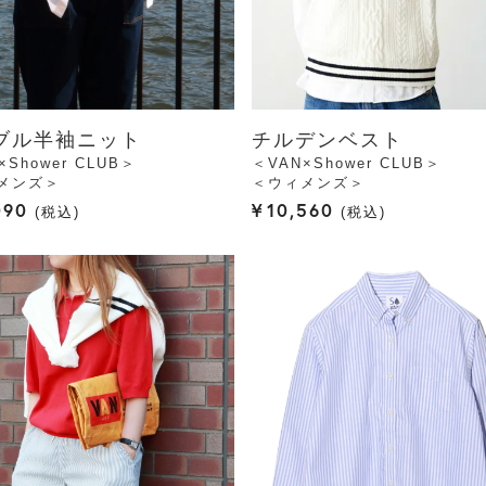
ブル半袖ニット
チルデンベスト
×Shower CLUB＞
＜VAN×Shower CLUB＞
メンズ＞
＜ウィメンズ＞
090
¥
10,560
税込
税込