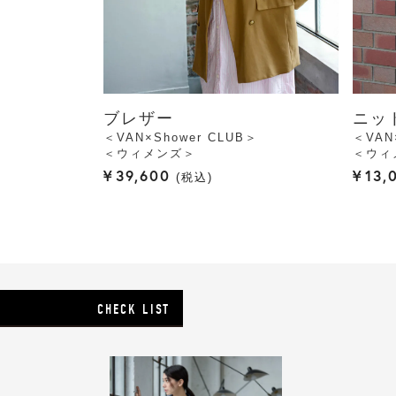
ブレザー
ニッ
＜VAN×Shower CLUB＞
＜VAN
＜ウィメンズ＞
＜ウィ
¥
39,600
¥
13,
税込
CHECK LIST