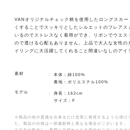
VANオリジナルチェック柄を使用したロングスカ
くすることでスッキリとしたシルエットのフレアス
いるのでストレスなく着用ができ、リボンでウエス
ので透ける心配もありません。上品で大人な女性の
イリングに大活躍してくれること間違いなしのアイ
素材
本体：綿100%
裏地：ポリエステル100%
モデル
身長：162cm
サイズ：F
※商品の色や質感を出来るだけ忠実に再現するよう心掛け
た、製品の仕様は一部撮影時と異なる場合がございます。