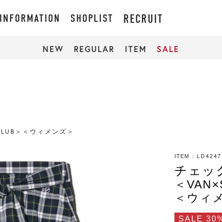
INFORMATION
SHOPLIST
RECRUIT
NEW
REGULAR
ITEM
SALE
CLUB＞＜ウィメンズ＞
LD4247
ITEM
チェッ
＜VAN×
＜ウィ
SALE 30