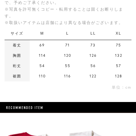
で、予めご了承ください。
※写真を許可無くコピー・転用することは固くお断りしま
す。
※取扱いアイテムは店舗により異なる場合がございます。
サイズ
M
L
LL
XL
着丈
69
71
73
75
胸囲
114
120
126
132
裄丈
54
55
56
57
裾囲
110
116
122
128
単位：cm
RECOMMENDED ITEM