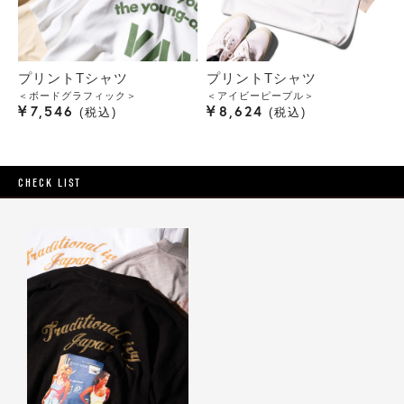
プリントTシャツ
プリントTシャツ
＜ボードグラフィック＞
＜アイビーピープル＞
¥
¥
7,546
8,624
税込
税込
CHECK LIST