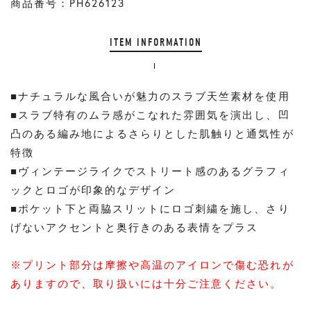
商品番号：PH626123
ITEM INFORMATION
■ナチュラルな風合いが魅力のスラブ天竺素材を使用
■スラブ特有のムラ感がこなれた雰囲気を演出し、凹
凸のある編み地によるさらりとした肌触りと通気性が
特徴
■ヴィンテージライクでストリート感のあるグラフィ
ックとロゴが印象的なデザイン
■ポケット下と両脇スリットにロゴ刺繍を施し、さり
げないアクセントと奥行きのある表情をプラス
※プリント部分は摩擦や高温のアイロンで傷む恐れが
ありますので、取り扱いには十分ご注意ください。