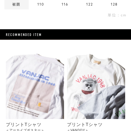
裾囲
110
116
122
128
単位：cm
RECOMMENDED ITEM
プリントTシャツ
プリントTシャツ
＜アーカイブポスター＞
＜VANDDY＞