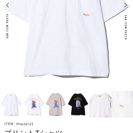
VAN ITEM PHOTO
VAN ITEM PHOTO
PH626123
ITEM
プリントTシャツ