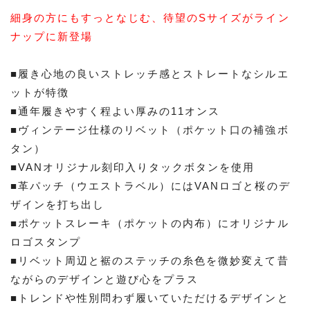
細身の方にもすっとなじむ、待望のSサイズがライン
ナップに新登場
■履き心地の良いストレッチ感とストレートなシルエ
ットが特徴
■通年履きやすく程よい厚みの11オンス
■ヴィンテージ仕様のリベット（ポケット口の補強ボ
タン）
■VANオリジナル刻印入りタックボタンを使用
■革パッチ（ウエストラベル）にはVANロゴと桜のデ
ザインを打ち出し
■ポケットスレーキ（ポケットの内布）にオリジナル
ロゴスタンプ
■リベット周辺と裾のステッチの糸色を微妙変えて昔
ながらのデザインと遊び心をプラス
■トレンドや性別問わず履いていただけるデザインと