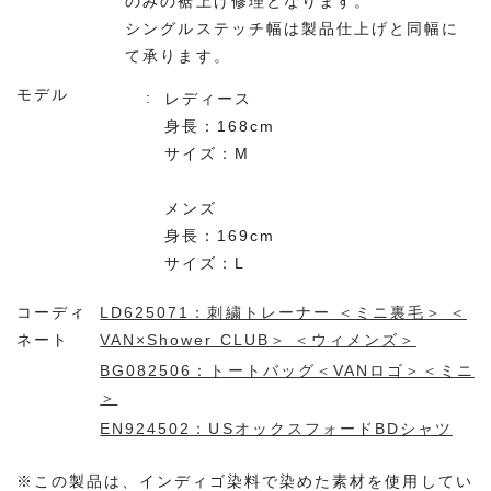
のみの裾上げ修理となります。
シングルステッチ幅は製品仕上げと同幅に
て承ります。
モデル
レディース
身長：168cm
サイズ：M
メンズ
身長：169cm
サイズ：L
コーディ
LD625071：刺繍トレーナー ＜ミニ裏毛＞ ＜
ネート
VAN×Shower CLUB＞ ＜ウィメンズ＞
BG082506：トートバッグ＜VANロゴ＞＜ミニ
＞
EN924502：USオックスフォードBDシャツ
※この製品は、インディゴ染料で染めた素材を使用してい