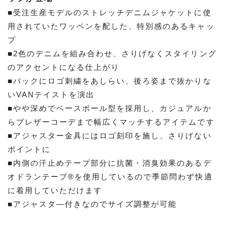
■受注生産モデルのストレッチデニムジャケットに使
用されていたワッペンを配した、特別感のあるキャッ
プ
■2色のデニムを組み合わせ、さりげなくスタイリング
のアクセントになる仕上がり
■バックにロゴ刺繍をあしらい、後ろ姿まで抜かりな
いVANテイストを演出
■やや深めでベースボール型を採用し、カジュアルか
らブレザーコーデまで幅広くマッチするアイテムです
■アジャスター金具にはロゴ刻印を施し、さりげない
ポイントに
■内側の汗止めテープ部分に抗菌・消臭効果のあるデ
オドランテープ®を使用しているので季節問わず快適
に着用していただけます
■アジャスタ―付きなのでサイズ調整が可能