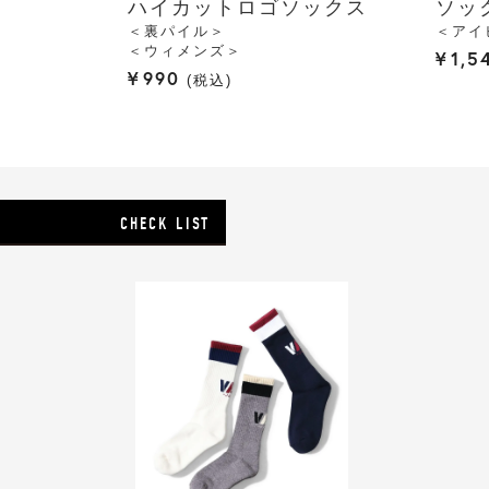
ハイカットロゴソックス
ソッ
＜裏パイル＞
＜アイ
＜ウィメンズ＞
¥
1,5
¥
990
税込
CHECK LIST