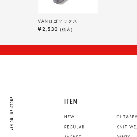
VANロゴソックス
¥
2,530
税込
VAN ONLINE STORE
ITEM
NEW
CUT&SE
REGULAR
KNIT WE