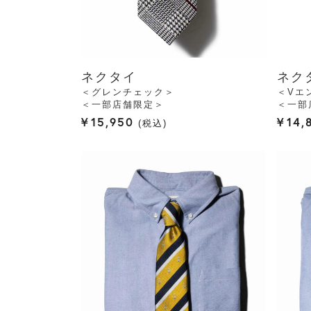
ネクタイ
ネク
＜グレンチェック＞
＜Vエ
＜一部店舗限定＞
＜一部
¥
15,950
¥
14,
税込