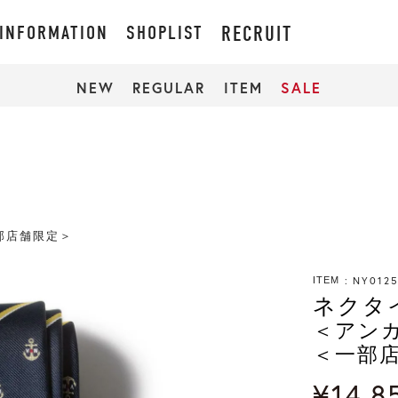
INFORMATION
SHOPLIST
RECRUIT
NEW
REGULAR
ITEM
SALE
部店舗限定＞
NY0125
ITEM
ネクタ
＜アン
＜一部
¥
14,8