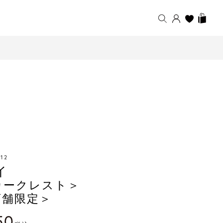
12
イ
カークレスト＞
店舗限定＞
50