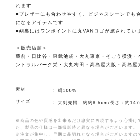
れます
■ブレザーにも合わせやすく、ビジネスシーンでも
になるアイテムです
■剣裏にはワンポイントに丸VANロゴが施されてい
＜販売店舗＞
蔵前・日比谷・東武池袋・大丸東京・そごう横浜・
ントラルパーク栄・大丸梅田・高島屋大阪・高島屋
素材
絹100%
サイズ
大剣先幅：約約8.5cm/長さ：約147
※商品の色や質感を出来るだけ忠実に再現するよう心掛け
た、製品の仕様は一部撮影時と異なる場合がございます。
※注文が集中し、早期に品切れとなる場合がございますの