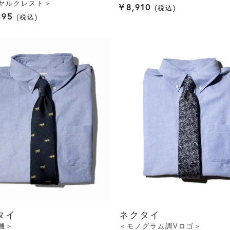
ヤルクレスト＞
¥
8,910
税込
395
税込
タイ
ネクタイ
機＞
＜モノグラム調Vロゴ＞