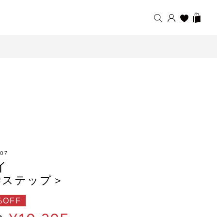
607
イ
学ステップ＞
%OFF