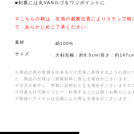
■剣裏には丸VANロゴをワンポイントに
※こちらの柄は、生地の裁断位置によりステップ柄
で、あらかじめご了承ください。
素材
絹100%
サイズ
大剣先幅：約8.5cm/長さ：約147c
※商品の色や質感を出来るだけ忠実に再現するよう心掛け
た、製品の仕様は一部撮影時と異なる場合がございます。
※注文が集中し、早期に品切れとなる場合がございますの
※写真を許可無くコピー・転用することは固くお断りしま
※取扱いアイテムは店舗により異なる場合がございます。