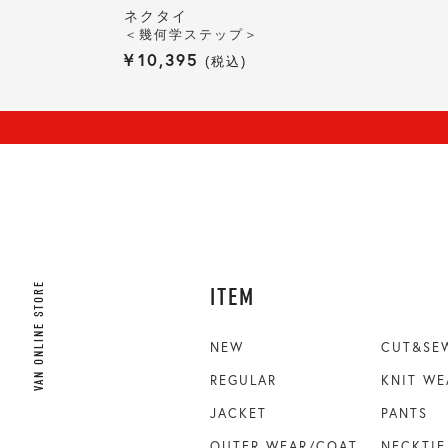
ネクタイ
＜幾何学ステップ＞
¥
10,395
税込
VAN ONLINE STORE
ITEM
NEW
CUT&SE
REGULAR
KNIT WE
JACKET
PANTS
OUTER WEAR/COAT
NECKTIE