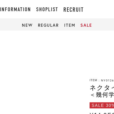
INFORMATION
SHOPLIST
RECRUIT
NEW
REGULAR
ITEM
SALE
NY012
ITEM
ネクタ
＜幾何
SALE 30