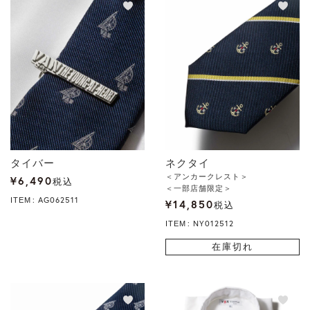
タイバー
ネクタイ
＜アンカークレスト＞
¥
6,490
税込
＜一部店舗限定＞
AG062511
ITEM
¥
14,850
税込
NY012512
ITEM
在庫切れ