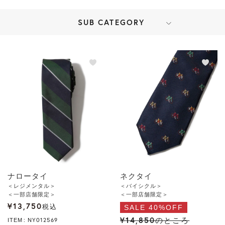
SUB CATEGORY
ナロータイ
ネクタイ
＜レジメンタル＞
＜バイシクル＞
＜一部店舗限定＞
＜一部店舗限定＞
¥
13,750
税込
SALE 40%OFF
¥
14,850
のところ
NY012569
ITEM