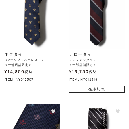
ネクタイ
ナロータイ
＜Vエンブレムクレスト＞
＜レジメンタル＞
＜一部店舗限定＞
＜一部店舗限定＞
¥
14,850
¥
13,750
税込
税込
NY012507
NY012518
ITEM
ITEM
在庫切れ