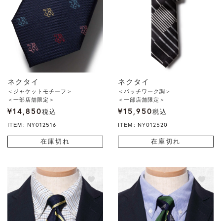
ネクタイ
ネクタイ
＜ジャケットモチーフ＞
＜パッチワーク調＞
＜一部店舗限定＞
＜一部店舗限定＞
¥
14,850
¥
15,950
税込
税込
NY012516
NY012520
ITEM
ITEM
在庫切れ
在庫切れ