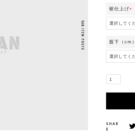
裾仕上げ
(
VAN ITEM PHOTO
必
須
)
股下（cm
SHAR
E