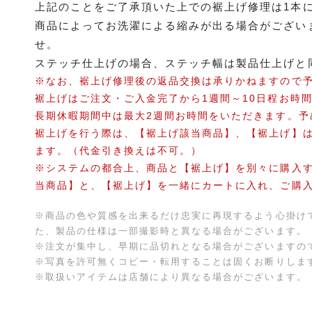
上記のことをご了承頂いた上での裾上げ修理は1本に
商品によってお洗濯による縮みが出る場合がござい
せ。
ステッチ仕上げの場合、ステッチ幅は製品仕上げと
※なお、裾上げ修理後の返品交換は承りかねますので
裾上げはご注文・ご入金完了から1週間～10日程お時
長期休暇期間中は最大2週間お時間をいただきます。予
裾上げを行う際は、【裾上げ該当商品】、【裾上げ】
ます。（代金引き換えは不可。）
※システムの都合上、商品と【裾上げ】を別々に購入
当商品】と、【裾上げ】を一緒にカートに入れ、ご購
※商品の色や質感を出来るだけ忠実に再現するよう心掛け
た、製品の仕様は一部撮影時と異なる場合がございます。
※注文が集中し、早期に品切れとなる場合がございますの
※写真を許可無くコピー・転用することは固くお断りしま
※取扱いアイテムは店舗により異なる場合がございます。