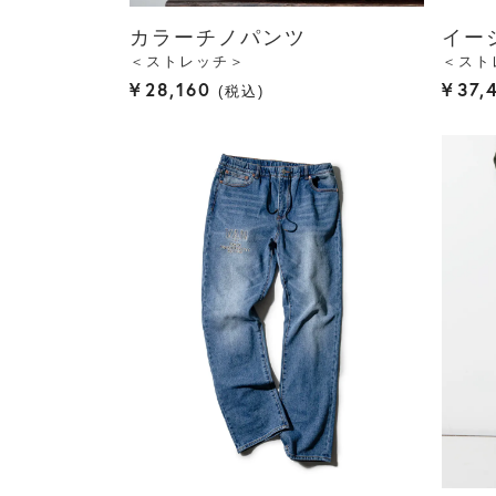
カラーチノパンツ
イー
＜ストレッチ＞
＜スト
¥
28,160
¥
37,
税込