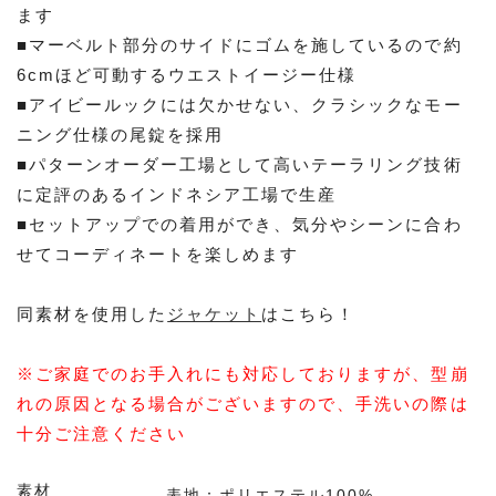
ます
■マーベルト部分のサイドにゴムを施しているので約
6cmほど可動するウエストイージー仕様
■アイビールックには欠かせない、クラシックなモー
ニング仕様の尾錠を採用
■パターンオーダー工場として高いテーラリング技術
に定評のあるインドネシア工場で生産
■セットアップでの着用ができ、気分やシーンに合わ
せてコーディネートを楽しめます
同素材を使用した
ジャケット
はこちら！
※ご家庭でのお手入れにも対応しておりますが、型崩
れの原因となる場合がございますので、手洗いの際は
十分ご注意ください
素材
表地：ポリエステル100%