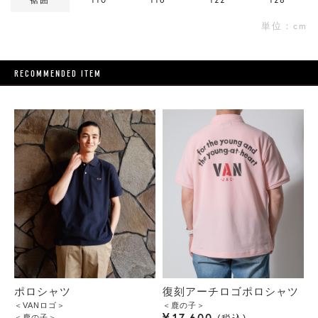
単位：cm
RECOMMENDED ITEM
ポロシャツ
復刻アーチロゴポロシャツ
＜VANロゴ＞
＜鹿の子＞
¥
17,600
＜鹿の子＞