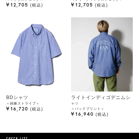
¥
¥
12,705
12,705
税込
税込
BDシャツ
ライトインディゴデニムシ
＜綿麻ストライプ＞
ャツ
¥
16,720
＜バックプリント＞
税込
¥
16,940
税込
CHECK LIST