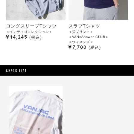
ロングスリーブTシャツ
スラブTシャツ
＜インディゴコレクション＞
＜箔プリント＞
¥
14,245
＜VAN×Shower CLUB＞
税込
＜ウィメンズ＞
¥
7,700
税込
CHECK LIST