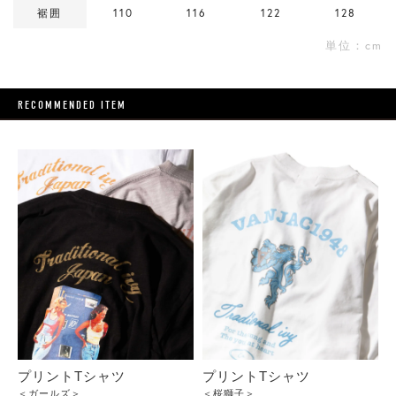
裾囲
110
116
122
128
単位：cm
RECOMMENDED ITEM
プリントTシャツ
プリントTシャツ
＜ガールズ＞
＜桜獅子＞