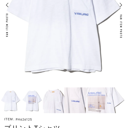
VAN ITEM PHOTO
VAN ITEM PHOTO
PH626125
ITEM
プリントTシャツ