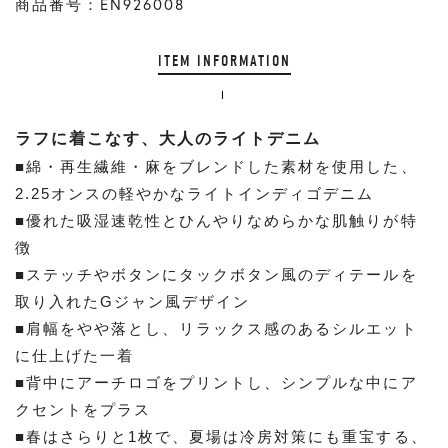
商品番号：EN926008
ITEM INFORMATION
ラフに着こなす、大人のライトデニム
■綿・再生繊維・麻をブレンドした素材を使用した、
2.25オンスの軽やかなライトインディゴデニム
■優れた吸湿速乾性とひんやりなめらかな肌触りが特
徴
■ステッチやボタンにタックボタン風のディテールを
取り入れたGジャン風デザイン
■肩幅をやや落とし、リラックス感のあるシルエット
に仕上げた一着
■背中にアーチロゴをプリントし、シンプルな中にア
クセントをプラス
■春はさらりと1枚で、夏場は冷房対策にも重宝する、