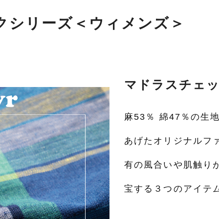
クシリーズ＜ウィメンズ＞
マドラスチェ
麻53％ 綿47％の
あげたオリジナルフ
有の風合いや肌触り
宝する３つのアイテ