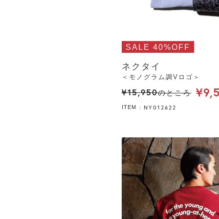
SALE 40%OFF
ネクタイ
＜モノグラム調Vロゴ＞
¥
9,
¥
15,950
のところ
NY012622
ITEM