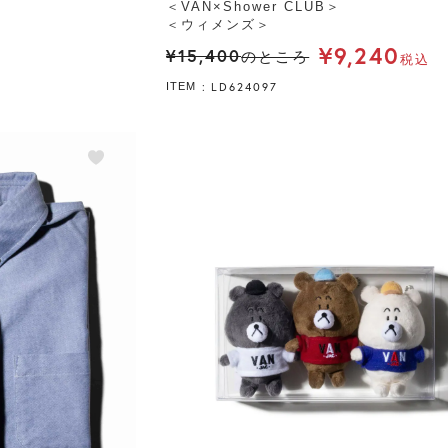
＜VAN×Shower CLUB＞
＜ウィメンズ＞
¥
9,240
¥
15,400
のところ
税込
LD624097
ITEM