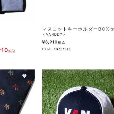
マスコットキーホルダーBOX
＜VANDDY＞
¥
8,910
税込
910
AG062616
ITEM
税込