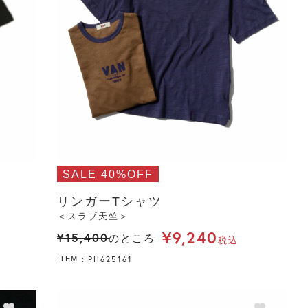
SALE 40%OFF
リンガーTシャツ
＜スラブ天竺＞
¥
9,240
¥
15,400
のところ
税込
PH625161
ITEM