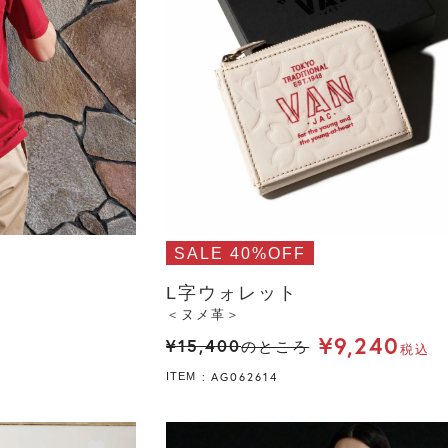
SALE 40%OFF
L字ウォレット
＜ヌメ革＞
¥
9,240
¥
15,400
のところ
税込
AG062614
ITEM