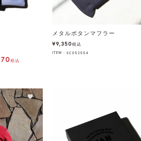
メタルボタンマフラー
¥
9,350
税込
SC052554
ITEM
570
税込