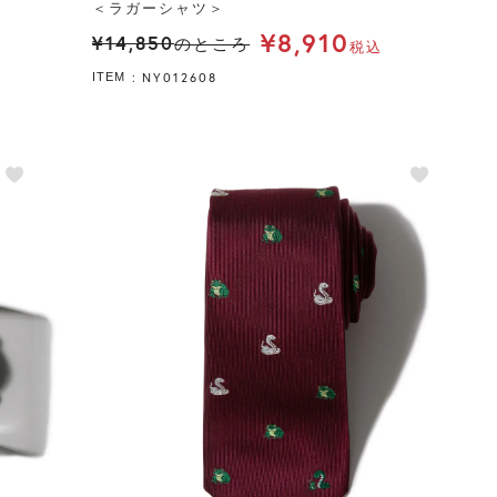
＜ラガーシャツ＞
¥
8,910
¥
14,850
のところ
税込
NY012608
ITEM