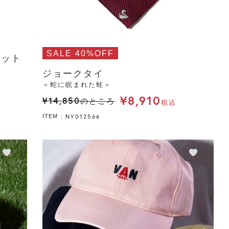
SALE 40%OFF
セット
ジョークタイ
＜蛇に睨まれた蛙＞
¥
8,910
¥
14,850
のところ
税込
NY012566
ITEM