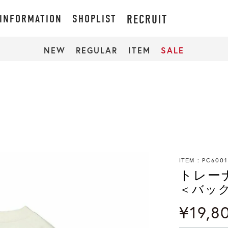
INFORMATION
SHOPLIST
RECRUIT
NEW
REGULAR
ITEM
SALE
PC600
ITEM
トレー
＜バッ
¥
19,8