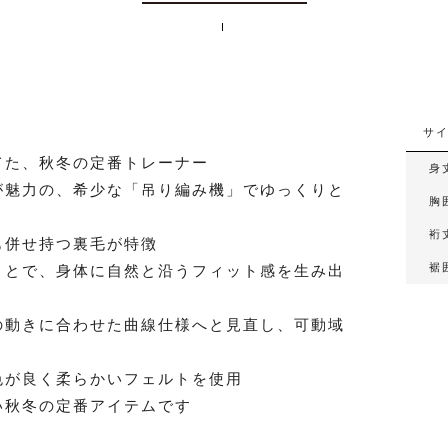
サ
てた、秋冬の定番トレーナー
身
が魅力の、希少な「吊り編み機」でゆっくりと
胸
裄
も併せ持つ裏毛が特徴
裾
ことで、身体に自然と沿うフィット感を生み出
の動きに合わせた曲線仕様へと見直し、可動域
色が良く柔らかいフェルトを使用
い秋冬の定番アイテムです