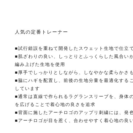
人気の定番トレーナー
■試行錯誤を重ねて開発したスウェット生地で仕立
■肌ざわりの良い、しっとりとふっくらした風合い
編み上げた生地を使用
■厚手でしっかりとしながら、しなやかな柔らかさ
■脇にハギを配置し、前後の生地分量を最適化する
しています
■通常は直線で作られるラグランスリーブを、身体
を広げることで着心地の良さを追求
■背面に施したアーチロゴのアップリ刺繍には、発
■アーチロゴが目を惹く、合わせやすく着心地の良