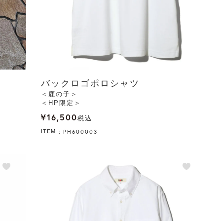
バックロゴポロシャツ
＜鹿の子＞
＜HP限定＞
¥
16,500
税込
PH600003
ITEM