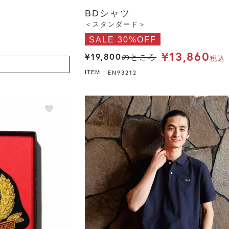
BDシャツ
＜スタンダード＞
SALE 30%OFF
¥
13,860
¥
19,800
のところ
税込
EN93212
ITEM