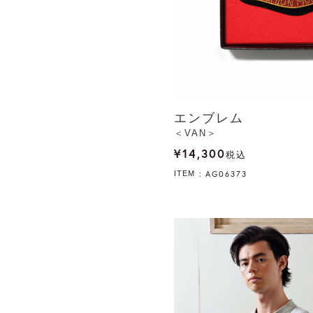
エンブレム
＜VAN＞
¥
14,300
税込
AG06373
ITEM