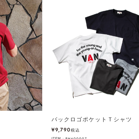
バックロゴポケットＴシャツ
¥
9,790
税込
PH600007
ITEM